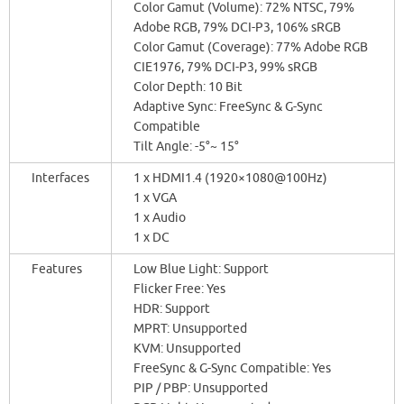
Color Gamut (Volume): 72% NTSC, 79%
Adobe RGB, 79% DCI-P3, 106% sRGB
Color Gamut (Coverage): 77% Adobe RGB
CIE1976, 79% DCI-P3, 99% sRGB
Color Depth: 10 Bit
Adaptive Sync: FreeSync & G-Sync
Compatible
Tilt Angle: -5°~ 15°
Interfaces
1 x HDMI1.4 (1920×1080@100Hz)
1 x VGA
1 x Audio
1 x DC
Features
Low Blue Light: Support
Flicker Free: Yes
HDR: Support
MPRT: Unsupported
KVM: Unsupported
FreeSync & G-Sync Compatible: Yes
PIP / PBP: Unsupported