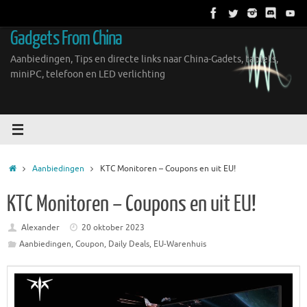
Ga
naar
Gadgets From China
de
inhoud
Aanbiedingen, Tips en directe links naar China-Gadets, tablets,
miniPC, telefoon en LED verlichting
Home
Aanbiedingen
KTC Monitoren – Coupons en uit EU!
KTC Monitoren – Coupons en uit EU!
Alexander
20 oktober 2023
Aanbiedingen
,
Coupon
,
Daily Deals
,
EU-Warenhuis