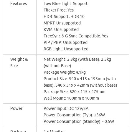
Features
Low Blue Light: Support
Flicker Free: Yes
HDR: Support, HDR 10
MPRT: Unsupported
KVM: Unsupported
FreeSync & G-Sync Compatible: Yes
PIP / PBP: Unsupported
RGB Light: Unsupported
Weight &
Net Weight: 2.8kg (with Base), 2.3kg
Size
(without Base)
Package Weight: 4.1kg
Product Size: 540 x 415 x 195mm (with
base), 540 x 319 x 42mm (without base)
Package Size: 620 x 115 x 475mm
Wall Mount: 100mm x 100mm
Power
Power Input: DC 12V/3A
Power Consumption (Typ): ≤36W
Power Consumption (Standby): <0.5W
Package
1 x Monitor