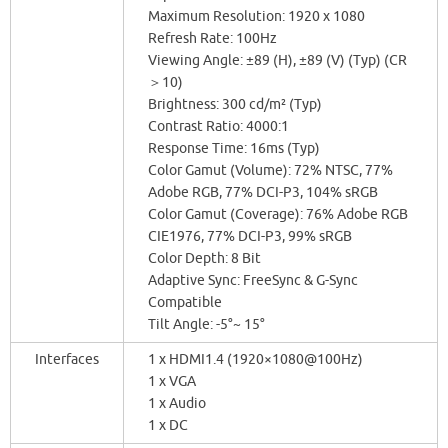
Maximum Resolution: 1920 x 1080
Refresh Rate: 100Hz
Viewing Angle: ±89 (H), ±89 (V) (Typ) (CR
＞10)
Brightness: 300 cd/m² (Typ)
Contrast Ratio: 4000:1
Response Time: 16ms (Typ)
Color Gamut (Volume): 72% NTSC, 77%
Adobe RGB, 77% DCI-P3, 104% sRGB
Color Gamut (Coverage): 76% Adobe RGB
CIE1976, 77% DCI-P3, 99% sRGB
Color Depth: 8 Bit
Adaptive Sync: FreeSync & G-Sync
Compatible
Tilt Angle: -5°~ 15°
Interfaces
1 x HDMI1.4 (1920×1080@100Hz)
1 x VGA
1 x Audio
1 x DC