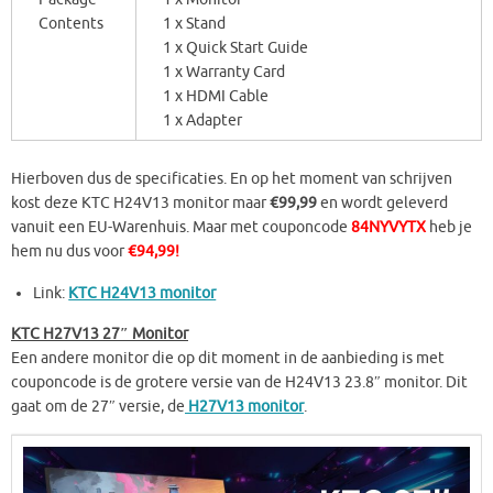
Contents
1 x Stand
1 x Quick Start Guide
1 x Warranty Card
1 x HDMI Cable
1 x Adapter
Hierboven dus de specificaties. En op het moment van schrijven
kost deze KTC H24V13 monitor maar
€99,99
en wordt geleverd
vanuit een EU-Warenhuis. Maar met couponcode
84NYVYTX
heb je
hem nu dus voor
€94,99!
Link:
KTC H24V13 monitor
KTC H27V13 27″ Monitor
Een andere monitor die op dit moment in de aanbieding is met
couponcode is de grotere versie van de H24V13 23.8″ monitor. Dit
gaat om de 27″ versie, de
H27V13 monitor
.