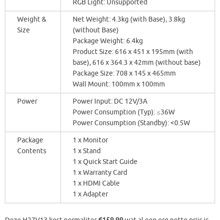
RGB Light: Unsupported
Weight &
Net Weight: 4.3kg (with Base), 3.8kg
Size
(without Base)
Package Weight: 6.4kg
Product Size: 616 x 451 x 195mm (with
base), 616 x 364.3 x 42mm (without base)
Package Size: 708 x 145 x 465mm
Wall Mount: 100mm x 100mm
Power
Power Input: DC 12V/3A
Power Consumption (Typ): ≤36W
Power Consumption (Standby): <0.5W
Package
1 x Monitor
Contents
1 x Stand
1 x Quick Start Guide
1 x Warranty Card
1 x HDMI Cable
1 x Adapter