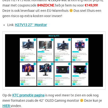
Deze H27V13 kost normaliter
€159,99
wat al een erg nette prijs is,
maar met couponcode
84NZDCNE
heb je hem nu voor
€149,99!
Deze is ook leverbaar uit een EU-Warenhuis
Dus snel thuis een
geen risico op extra kosten voor invoer!
Link:
H27V13 27″ Monitor
Op de
KTC promotie pagina
is nog veel meer te zien en ook nog
meer formaten zoals de 42″ OLED Gaming monitor
Deze kun je
HIER
vinden.