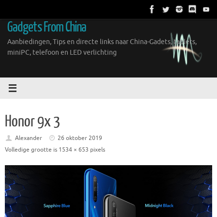
Ga
naar
Gadgets From China
de
inhoud
Aanbiedingen, Tips en directe links naar China-Gadets, tablets,
miniPC, telefoon en LED verlichting
Honor 9x 3
Alexander
26 oktober 2019
Volledige grootte is
1534 × 653
pixels