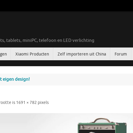
ts, tablets, miniPC, telefoon en LED verlichting
ngen
Xiaomi Producten
Zelf importeren uit China
Forum
 eigen design!
rootte is
1691 × 782
pixels