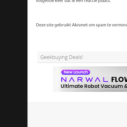
volgende keer dat ik een reactie plaats.
Deze site gebruikt Akismet om spam te vermin
Geekbuying Deals!