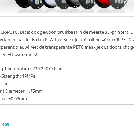
CR-PETG. Dit is ook gewoon bruikbaar in de meeste 3D-printers. D
rker en harder is dan PLA. In deal krijg je 6 rollen (=6kg) CR-PETG 
ransparant blauw! Met de transparante PETG maak je dus doorzichtig
n een EU-warenhuis!
ng Temperature: 230-250 Celsius
e Strength: 49MPa
: no
ent Diameter: 1.75mm
nce: ±0.03mm
r €69