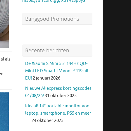
https://discord.gg/XB7VtSp5yS
Banggood Promotions
Recente berichten
al als
De Xiaomi S Mini 55″ 144Hz QD-
Mini LED Smart TV voor €419 uit
en
EU!
2 januari 2026
Nieuwe Aliexpress kortingscodes
01/08/26!
31 oktober 2025
Ideaal! 14″ portable monitor voor
laptop, smartphone, PS5 en meer
….
24 oktober 2025