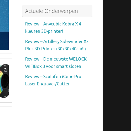
Actuele Onderwerpen
Review – Anycubic Kobra X 4-
kleuren 3D-printer!
Review – Artillery Sidewinder X3
Plus 3D-Printer (30x30x40cm!!)
Review – De nieuwste WELOCK
WIFIBox 3 voor smart sloten
Review – Sculpfun iCube Pro
Laser Engraver/Cutter