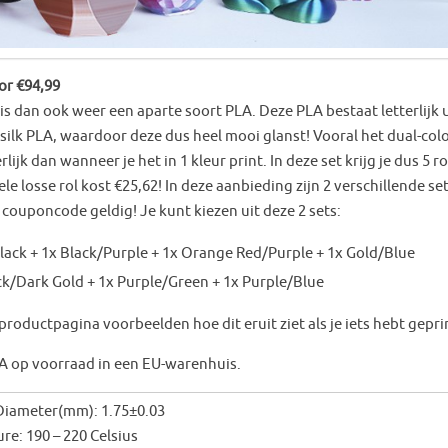
or €94,99
 is dan ook weer een aparte soort PLA. Deze PLA bestaat letterlijk u
 silk PLA, waardoor deze dus heel mooi glanst! Vooral het dual-col
lijk dan wanneer je het in 1 kleur print. In deze set krijg je dus 5 ro
le losse rol kost €25,62! In deze aanbieding zijn 2 verschillende se
de couponcode geldig! Je kunt kiezen uit deze 2 sets:
lack + 1x Black/Purple + 1x Orange Red/Purple + 1x Gold/Blue
ck/Dark Gold + 1x Purple/Green + 1x Purple/Blue
 productpagina voorbeelden hoe dit eruit ziet als je iets hebt gepri
A op voorraad in een EU-warenhuis.
Diameter(mm): 1.75±0.03
e: 190 – 220 Celsius