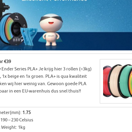
or €39
y Ender Series PLA+ Je krijg hier 3 rollen (=3kg)
od, 1x beige en 1x groen. PLA+ is qua kwaliteit
rken wij hier weinig van. Gewoon goede PLA
aar in een EU-warenhuis dus snel thuis!!
meter(mm):
1.75
190 – 230 Celsius
 Weight: 1kg