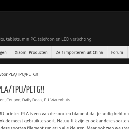
ts, tablets, miniPC, telefoon en LED verlichting
ngen
Xiaomi Producten
Zelf importeren uit China
Forum
voor PLA/TPU/PETG!!
PLA/TPU/PETG!!
gen
,
Coupon
,
Daily Deals
,
EU-Warenhuis
3D-printer. PLA is een van de soorten filament dat je nodig hebt o
ook de meest gebruikte soort. Natuurlijk zijn er ook andere soorten
deze soorten filament zijn er in alle kleuren. Maar ook zien we ste