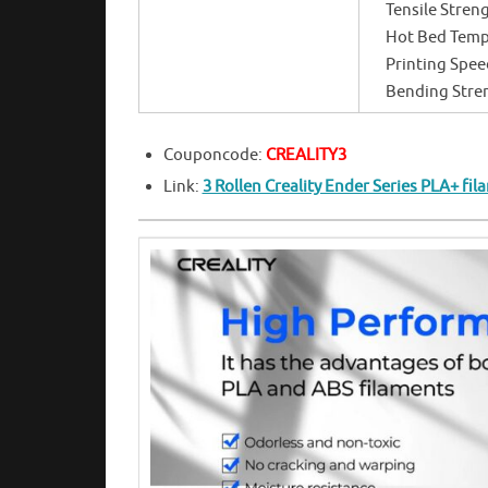
Tensile Stren
Hot Bed Tempe
Printing Spe
Bending Stre
Couponcode:
CREALITY3
Link:
3 Rollen Creality Ender Series PLA+ fi