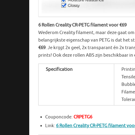
6 Rollen Creality CR-PETG filament voor €69
Wederom Creality filament, maar deze gaat om 
belangrijkste eigenschap van PETG is dat het ste
€69
. Je krijgt 2x geel, 2x transparant én 2x t
prints! Ook deze rollen ABS zijn beschikbaar i
Specification
Printi
Tensil
Bubble
Filam
Tolera
Couponcode:
CRPETG6
Link:
6 Rollen Creality CR-PETG filament voo