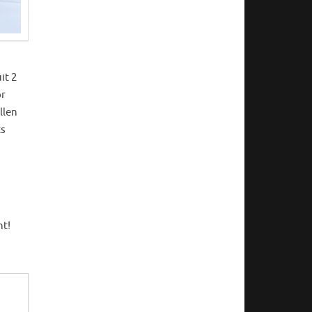
it 2
or
llen
ts
nt!