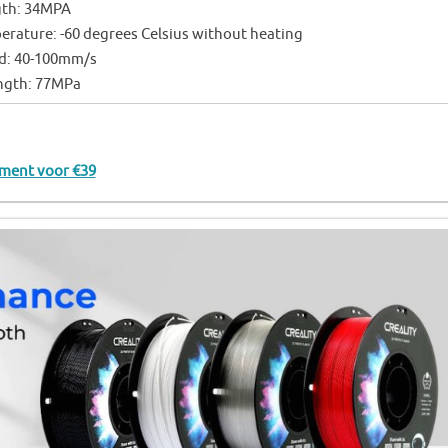
gth: 34MPA
rature: -60 degrees Celsius without heating
ed: 40-100mm/s
ngth: 77MPa
lament voor €39