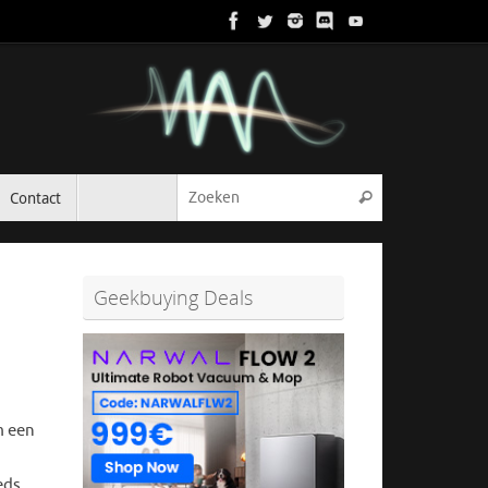
Zoeken naar:
Contact
Zoeken
Geekbuying Deals
m een
eds