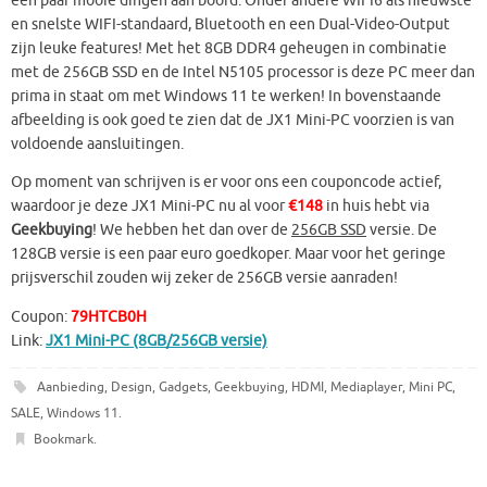
een paar mooie dingen aan boord. Onder andere WIFI6 als nieuwste
en snelste WIFI-standaard, Bluetooth en een Dual-Video-Output
zijn leuke features! Met het 8GB DDR4 geheugen in combinatie
met de 256GB SSD en de Intel N5105 processor is deze PC meer dan
prima in staat om met Windows 11 te werken! In bovenstaande
afbeelding is ook goed te zien dat de JX1 Mini-PC voorzien is van
voldoende aansluitingen.
Op moment van schrijven is er voor ons een couponcode actief,
waardoor je deze JX1 Mini-PC nu al voor
€148
in huis hebt via
Geekbuying
! We hebben het dan over de
256GB SSD
versie. De
128GB versie is een paar euro goedkoper. Maar voor het geringe
prijsverschil zouden wij zeker de 256GB versie aanraden!
Coupon:
79HTCB0H
Link:
JX1 Mini-PC (8GB/256GB versie)
Aanbieding
,
Design
,
Gadgets
,
Geekbuying
,
HDMI
,
Mediaplayer
,
Mini PC
,
SALE
,
Windows 11
.
Bookmark
.