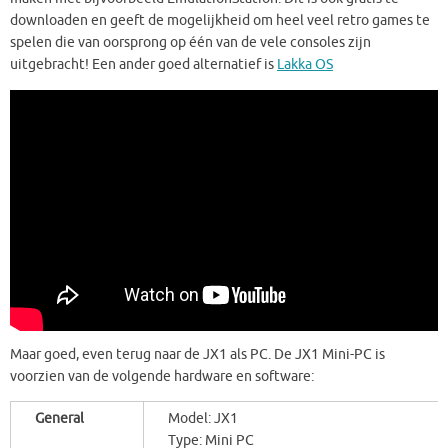
downloaden en geeft de mogelijkheid om heel veel retro games te
spelen die van oorsprong op één van de vele consoles zijn
uitgebracht! Een ander goed alternatief is
Lakka OS
Maar goed, even terug naar de JX1 als PC. De JX1 Mini-PC is
voorzien van de volgende hardware en software:
General
Model: JX1
Type: Mini PC