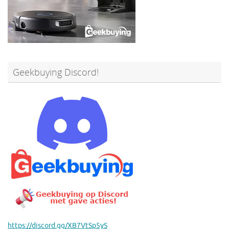
Geekbuying Discord!
https://discord.gg/XB7VtSp5yS