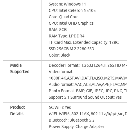
System: Windows 11
CPU: Intel Celeron N5105
Core: Quad Core
GPU: Intel UHD Graphics
RAM: 8GB
RAM Type: LPDDR4
TF Card Max. Extended Capacity: 128G
SSD:256GB M.2 2280 SSD
Color: Black
Media
Decoder Format: H.263,H.264,H.265,HD MP
Supported
Video format:
1080P,4K,ASF,AVI,DAT,FLV,ISO,M2TS,M4V
Audio format: AAC,AC3,ALAV,APE,FLAC,M
Photo Format: BMP, GIF, JPEG, JPG, PNG, TI
Support 5.1 Surround Sound Output: Yes
Product
5G WiFi: Yes
Details
WIFI: WIFI6, 802.11AX, 802.11 a/b/g/n/ac, 
Bluetooth: Bluetooth 5.2
Power Supply: Charge Adapter