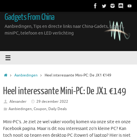
Ga
naar
Gadgets From China
de
inhoud
Aanbiedingen, Tips en directe links naar China-Gadets, tablets,
miniPC, telefoon en LED verlichting
Home
Aanbiedingen
Heel interessante Mini-PC: De JX1 €149
Heel interessante Mini-PC: De JX1 €149
Alexander
29 december 2022
Aanbiedingen
,
Coupon
,
Daily Deals
Mini-PC’s. Je ziet ze wel vaker voorbij komen via onze site en onze
Facebook pagina. Maar is dit nou interessant zo’n kleine PC? Kan
toch nooit op tegen een desktop PC (tower) of laptop? Hier is niet