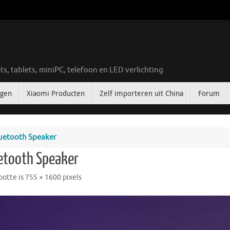
ts, tablets, miniPC, telefoon en LED verlichting
ngen
Xiaomi Producten
Zelf importeren uit China
Forum
uetooth Speaker
etooth Speaker
ootte is
755 × 1600
pixels