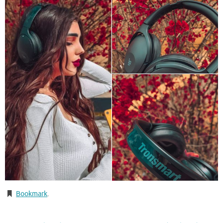
Bookmark
.