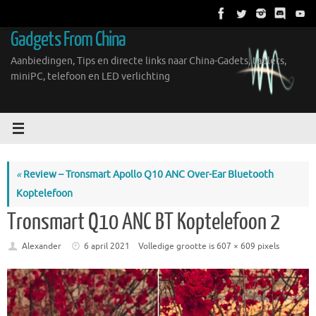
Ga
naar
Gadgets From China
de
inhoud
Aanbiedingen, Tips en directe links naar China-Gadets, tablets,
miniPC, telefoon en LED verlichting
«
Review – Tronsmart Apollo Q10 ANC Over-Ear Bluetooth
Koptelefoon
Tronsmart Q10 ANC BT Koptelefoon 2
Alexander
6 april 2021
Volledige grootte is
607 × 609
pixels