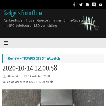
Ga
naar
Gadgets From China
de
inhoud
Aanbiedingen, Tips en directe links naar China-Gadets, tablets,
miniPC, telefoon en LED verlichting
«
Review – TICWRIS GTS Smartwatch
2020-10-14 12.00.58
Alexander
14 oktober 2020
Volledige grootte is
1200 × 1200
pixels