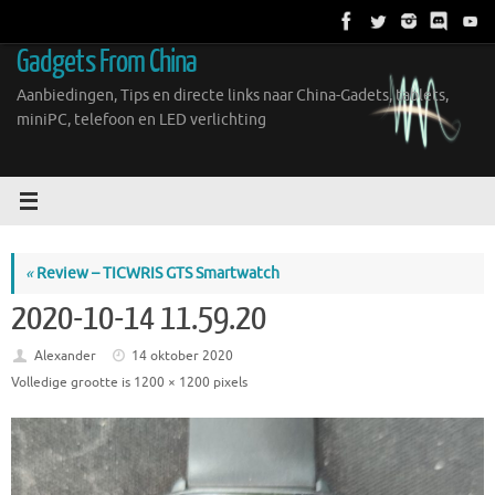
Ga
naar
Gadgets From China
de
inhoud
Aanbiedingen, Tips en directe links naar China-Gadets, tablets,
miniPC, telefoon en LED verlichting
«
Review – TICWRIS GTS Smartwatch
2020-10-14 11.59.20
Alexander
14 oktober 2020
Volledige grootte is
1200 × 1200
pixels