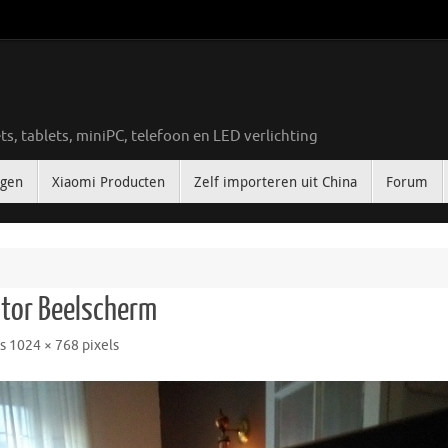
ts, tablets, miniPC, telefoon en LED verlichting
ngen
Xiaomi Producten
Zelf importeren uit China
Forum
tor Beelscherm
is
1024 × 768
pixels