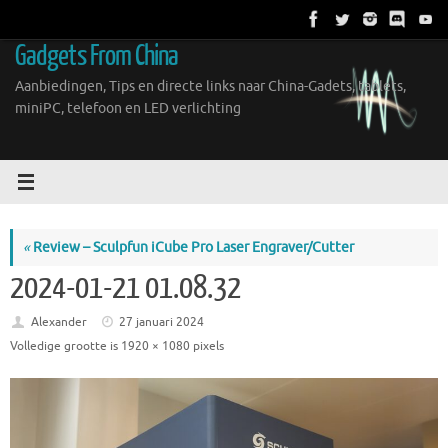
Ga
naar
Gadgets From China
de
inhoud
Aanbiedingen, Tips en directe links naar China-Gadets, tablets,
miniPC, telefoon en LED verlichting
«
Review – Sculpfun iCube Pro Laser Engraver/Cutter
2024-01-21 01.08.32
Alexander
27 januari 2024
Volledige grootte is
1920 × 1080
pixels