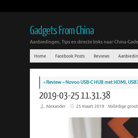
Ga
naar
de
inhoud
Gadgets From China
Aanbiedingen, Tips en directe links naar China-Gade
Ga
Home
Facebook Posts
Reviews
Aanbiedi
naar
de
inhoud
«
Review – Novoo USB-C HUB met HDMI, USB
2019-03-25 11.31.38
Alexander
25 maart 2019
Volledige groot