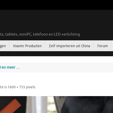
ts, tablets, miniPC, telefoon en LED verlichting
ngen
Xiaomi Producten
Zelf importeren uit China
Forum
3 en meer …
te is
1600 × 755
pixels