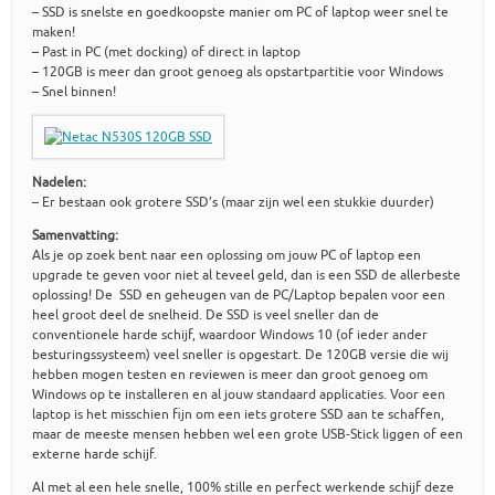
– SSD is snelste en goedkoopste manier om PC of laptop weer snel te
maken!
– Past in PC (met docking) of direct in laptop
– 120GB is meer dan groot genoeg als opstartpartitie voor Windows
– Snel binnen!
Nadelen:
– Er bestaan ook grotere SSD’s (maar zijn wel een stukkie duurder)
Samenvatting:
Als je op zoek bent naar een oplossing om jouw PC of laptop een
upgrade te geven voor niet al teveel geld, dan is een SSD de allerbeste
oplossing! De SSD en geheugen van de PC/Laptop bepalen voor een
heel groot deel de snelheid. De SSD is veel sneller dan de
conventionele harde schijf, waardoor Windows 10 (of ieder ander
besturingssysteem) veel sneller is opgestart. De 120GB versie die wij
hebben mogen testen en reviewen is meer dan groot genoeg om
Windows op te installeren en al jouw standaard applicaties. Voor een
laptop is het misschien fijn om een iets grotere SSD aan te schaffen,
maar de meeste mensen hebben wel een grote USB-Stick liggen of een
externe harde schijf.
Al met al een hele snelle, 100% stille en perfect werkende schijf deze