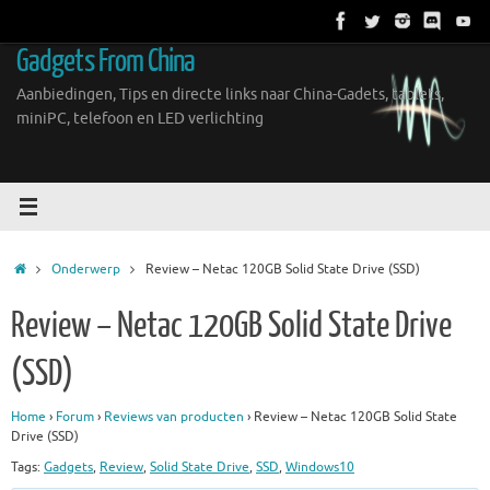
Ga
naar
Gadgets From China
de
inhoud
Aanbiedingen, Tips en directe links naar China-Gadets, tablets,
miniPC, telefoon en LED verlichting
Home
Onderwerp
Review – Netac 120GB Solid State Drive (SSD)
Review – Netac 120GB Solid State Drive
(SSD)
Home
›
Forum
›
Reviews van producten
›
Review – Netac 120GB Solid State
Drive (SSD)
Tags:
Gadgets
,
Review
,
Solid State Drive
,
SSD
,
Windows10