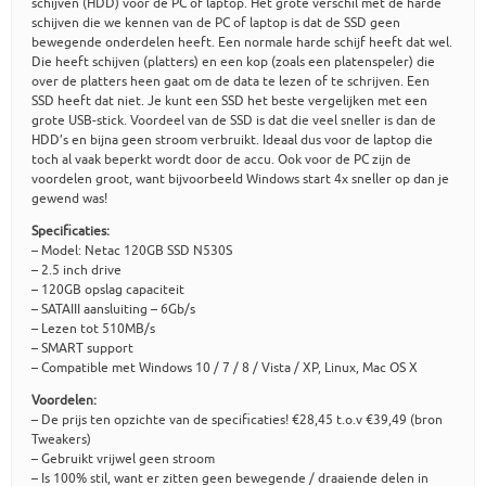
schijven (HDD) voor de PC of laptop. Het grote verschil met de harde
schijven die we kennen van de PC of laptop is dat de SSD geen
bewegende onderdelen heeft. Een normale harde schijf heeft dat wel.
Die heeft schijven (platters) en een kop (zoals een platenspeler) die
over de platters heen gaat om de data te lezen of te schrijven. Een
SSD heeft dat niet. Je kunt een SSD het beste vergelijken met een
grote USB-stick. Voordeel van de SSD is dat die veel sneller is dan de
HDD’s en bijna geen stroom verbruikt. Ideaal dus voor de laptop die
toch al vaak beperkt wordt door de accu. Ook voor de PC zijn de
voordelen groot, want bijvoorbeeld Windows start 4x sneller op dan je
gewend was!
Specificaties:
– Model: Netac 120GB SSD N530S
– 2.5 inch drive
– 120GB opslag capaciteit
– SATAIII aansluiting – 6Gb/s
– Lezen tot 510MB/s
– SMART support
– Compatible met Windows 10 / 7 / 8 / Vista / XP, Linux, Mac OS X
Voordelen:
– De prijs ten opzichte van de specificaties! €28,45 t.o.v €39,49 (bron
Tweakers)
– Gebruikt vrijwel geen stroom
– Is 100% stil, want er zitten geen bewegende / draaiende delen in