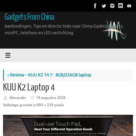
Ga
naar
Gadgets From China
de
inhoud
Aanbiedingen, Tips en directe links naar China-Gadets, tablets,
miniPC, telefoon en LED verlichting
«
Review – KUU K2 14.1″ 8GB/256GB laptop
KUU K2 Laptop 4
Alexander
19 augustus 2020
Volledige grootte is
894 × 539
pixels