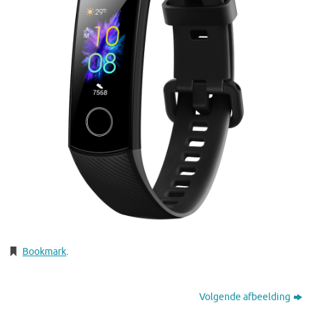
Bookmark
.
Volgende afbeelding