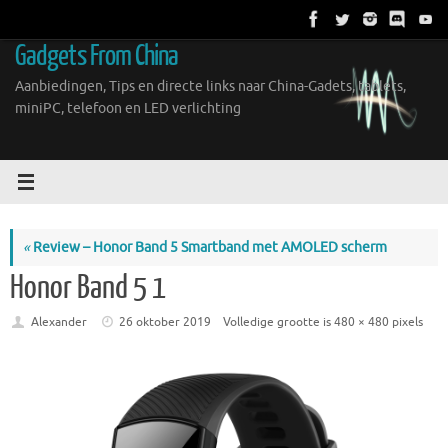
Ga
naar
Gadgets From China
de
inhoud
Aanbiedingen, Tips en directe links naar China-Gadets, tablets,
miniPC, telefoon en LED verlichting
«
Review – Honor Band 5 Smartband met AMOLED scherm
Honor Band 5 1
Alexander
26 oktober 2019
Volledige grootte is
480 × 480
pixels