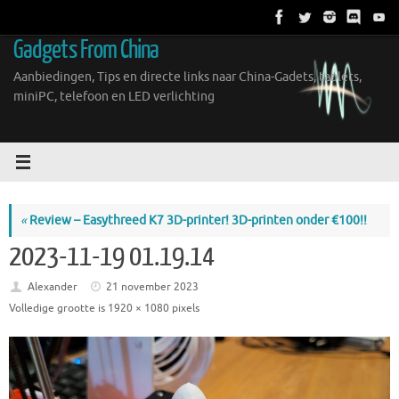
Ga
naar
Gadgets From China
de
inhoud
Aanbiedingen, Tips en directe links naar China-Gadets, tablets,
miniPC, telefoon en LED verlichting
«
Review – Easythreed K7 3D-printer! 3D-printen onder €100!!
2023-11-19 01.19.14
Alexander
21 november 2023
Volledige grootte is
1920 × 1080
pixels