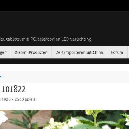
ts, tablets, miniPC, telefoon en LED verlichting
ngen
Xiaomi Producten
Zelf importeren uit China
Forum
e
_101822
s
1920 × 2560
pixels