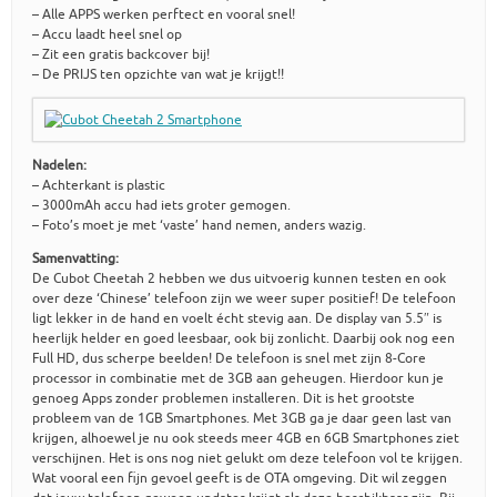
– Alle APPS werken perftect en vooral snel!
– Accu laadt heel snel op
– Zit een gratis backcover bij!
– De PRIJS ten opzichte van wat je krijgt!!
Nadelen:
– Achterkant is plastic
– 3000mAh accu had iets groter gemogen.
– Foto’s moet je met ‘vaste’ hand nemen, anders wazig.
Samenvatting:
De Cubot Cheetah 2 hebben we dus uitvoerig kunnen testen en ook
over deze ‘Chinese’ telefoon zijn we weer super positief! De telefoon
ligt lekker in de hand en voelt écht stevig aan. De display van 5.5″ is
heerlijk helder en goed leesbaar, ook bij zonlicht. Daarbij ook nog een
Full HD, dus scherpe beelden! De telefoon is snel met zijn 8-Core
processor in combinatie met de 3GB aan geheugen. Hierdoor kun je
genoeg Apps zonder problemen installeren. Dit is het grootste
probleem van de 1GB Smartphones. Met 3GB ga je daar geen last van
krijgen, alhoewel je nu ook steeds meer 4GB en 6GB Smartphones ziet
verschijnen. Het is ons nog niet gelukt om deze telefoon vol te krijgen.
Wat vooral een fijn gevoel geeft is de OTA omgeving. Dit wil zeggen