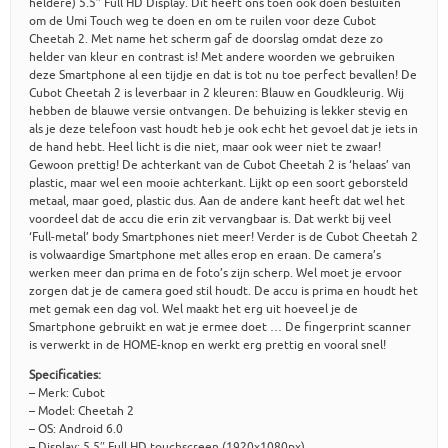
heldere) 5.5″ Full HD Display. Dit heeft ons toen ook doen besluiten
om de Umi Touch weg te doen en om te ruilen voor deze Cubot
Cheetah 2. Met name het scherm gaf de doorslag omdat deze zo
helder van kleur en contrast is! Met andere woorden we gebruiken
deze Smartphone al een tijdje en dat is tot nu toe perfect bevallen! De
Cubot Cheetah 2 is leverbaar in 2 kleuren: Blauw en Goudkleurig. Wij
hebben de blauwe versie ontvangen. De behuizing is lekker stevig en
als je deze telefoon vast houdt heb je ook echt het gevoel dat je iets in
de hand hebt. Heel licht is die niet, maar ook weer niet te zwaar!
Gewoon prettig! De achterkant van de Cubot Cheetah 2 is ‘helaas’ van
plastic, maar wel een mooie achterkant. Lijkt op een soort geborsteld
metaal, maar goed, plastic dus. Aan de andere kant heeft dat wel het
voordeel dat de accu die erin zit vervangbaar is. Dat werkt bij veel
‘Full-metal’ body Smartphones niet meer! Verder is de Cubot Cheetah 2
is volwaardige Smartphone met alles erop en eraan. De camera’s
werken meer dan prima en de foto’s zijn scherp. Wel moet je ervoor
zorgen dat je de camera goed stil houdt. De accu is prima en houdt het
met gemak een dag vol. Wel maakt het erg uit hoeveel je de
Smartphone gebruikt en wat je ermee doet … De fingerprint scanner
is verwerkt in de HOME-knop en werkt erg prettig en vooral snel!
Specificaties:
– Merk: Cubot
– Model: Cheetah 2
– OS: Android 6.0
– Display: 5.5″ Full HD touchscreen (1920x1080px)