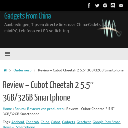
Ga
naar
Gadgets From China
de
inhoud
Aanbiedingen, Tips en directe links naar China-Gadets, tablets,
miniPC, telefoon en LED verlichting
Home
Onderwerp
Review – Cubot Cheetah 2 5.5″ 3GB/32GB Smartphone
Review – Cubot Cheetah 2 5.5″
3GB/32GB Smartphone
Home
›
Forum
›
Reviews van producten
›
Review – Cubot Cheetah 2 5.5″
3GB/32GB Smartphone
Tags:
Android
,
Cheetah
,
China
,
Cubot
,
Gadgets
,
Gearbest
,
Google Play Store
,
Review
,
Smartphone