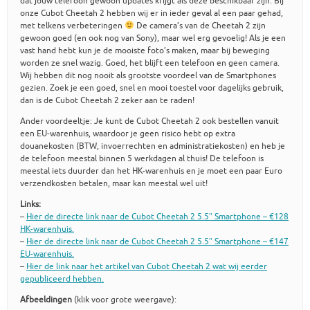
dat jouw telefoon gewoon updates krijgt als deze beschikbaar zijn. Bij
onze Cubot Cheetah 2 hebben wij er in ieder geval al een paar gehad,
met telkens verbeteringen
De camera’s van de Cheetah 2 zijn
gewoon goed (en ook nog van Sony), maar wel erg gevoelig! Als je een
vast hand hebt kun je de mooiste foto’s maken, maar bij beweging
worden ze snel wazig. Goed, het blijft een telefoon en geen camera.
Wij hebben dit nog nooit als grootste voordeel van de Smartphones
gezien. Zoek je een goed, snel en mooi toestel voor dagelijks gebruik,
dan is de Cubot Cheetah 2 zeker aan te raden!
Ander voordeeltje: Je kunt de Cubot Cheetah 2 ook bestellen vanuit
een EU-warenhuis, waardoor je geen risico hebt op extra
douanekosten (BTW, invoerrechten en administratiekosten) en heb je
de telefoon meestal binnen 5 werkdagen al thuis! De telefoon is
meestal iets duurder dan het HK-warenhuis en je moet een paar Euro
verzendkosten betalen, maar kan meestal wel uit!
Links:
–
Hier de directe link naar de Cubot Cheetah 2 5.5″ Smartphone – €128
HK-warenhuis.
–
Hier de directe link naar de Cubot Cheetah 2 5.5″ Smartphone – €147
EU-warenhuis.
–
Hier de link naar het artikel van Cubot Cheetah 2 wat wij eerder
gepubliceerd hebben.
Afbeeldingen
(klik voor grote weergave):