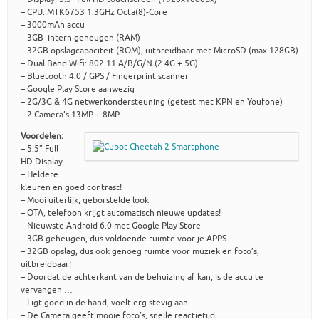
– CPU: MTK6753 1.3GHz Octa(8)-Core
– 3000mAh accu
– 3GB intern geheugen (RAM)
– 32GB opslagcapaciteit (ROM), uitbreidbaar met MicroSD (max 128GB)
– Dual Band Wifi: 802.11 A/B/G/N (2.4G + 5G)
– Bluetooth 4.0 / GPS / Fingerprint scanner
– Google Play Store aanwezig
– 2G/3G & 4G netwerkondersteuning (getest met KPN en Youfone)
– 2 Camera’s 13MP + 8MP
Voordelen:
– 5.5″ Full
HD Display
– Heldere
kleuren en goed contrast!
– Mooi uiterlijk, geborstelde look
– OTA, telefoon krijgt automatisch nieuwe updates!
– Nieuwste Android 6.0 met Google Play Store
– 3GB geheugen, dus voldoende ruimte voor je APPS
– 32GB opslag, dus ook genoeg ruimte voor muziek en foto’s,
uitbreidbaar!
– Doordat de achterkant van de behuizing af kan, is de accu te
vervangen …
– Ligt goed in de hand, voelt erg stevig aan.
– De Camera geeft mooie foto’s, snelle reactietijd.