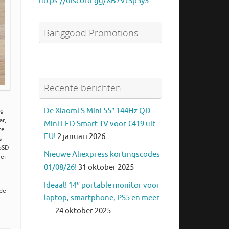
https://discord.gg/XB7VtSp5yS
Banggood Promotions
Recente berichten
De Xiaomi S Mini 55″ 144Hz QD-
ig
ar,
Mini LED Smart TV voor €419 uit
ze
EU!
2 januari 2026
s
roSD
Nieuwe Aliexpress kortingscodes
 er
01/08/26!
31 oktober 2025
Ideaal! 14″ portable monitor voor
 de
laptop, smartphone, PS5 en meer
….
24 oktober 2025