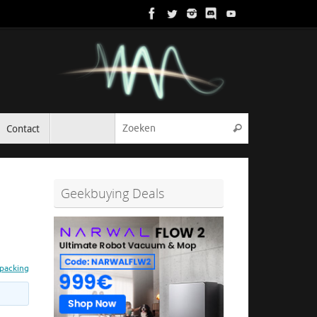
Zoeken naar:
Contact
Zoeken
Geekbuying Deals
packing