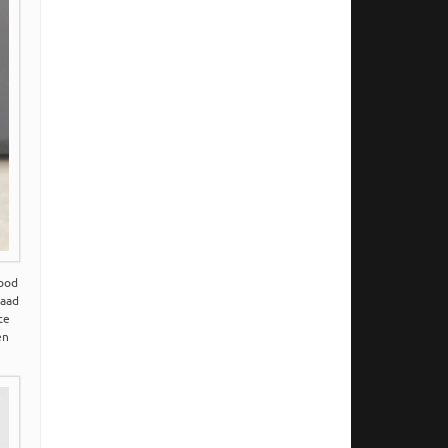
good
daad
te
en