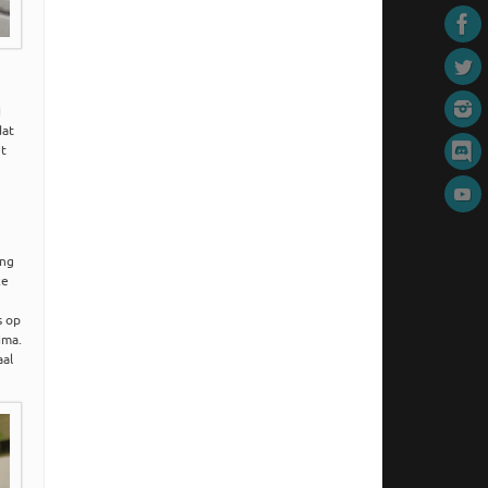
j
dat
et
ing
ze
s op
ima.
aal