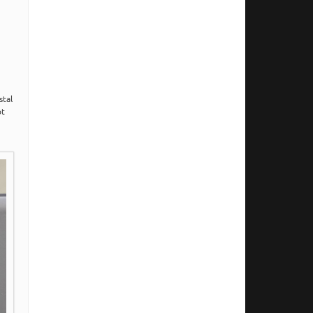
stal
ot