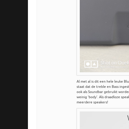
Al met al is dit een hele leuke B
staat dat de treble en Bass inge
ook als Soundbar gebruikt worden
weinig ‘body’. Als draadloze sp
meerdere speakers!