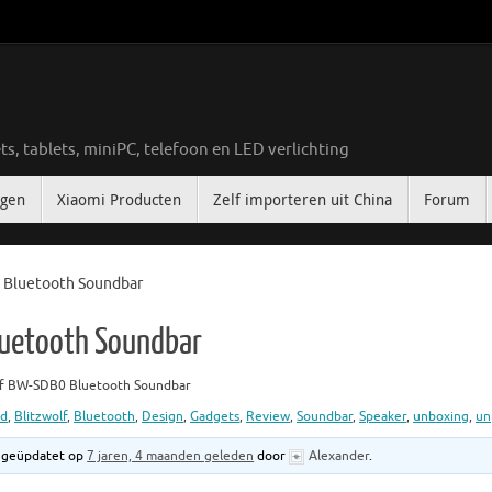
ts, tablets, miniPC, telefoon en LED verlichting
ngen
Xiaomi Producten
Zelf importeren uit China
Forum
 Bluetooth Soundbar
luetooth Soundbar
lf BW-SDB0 Bluetooth Soundbar
d
,
Blitzwolf
,
Bluetooth
,
Design
,
Gadgets
,
Review
,
Soundbar
,
Speaker
,
unboxing
,
un
st geüpdatet op
7 jaren, 4 maanden geleden
door
Alexander
.