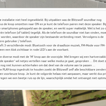
de installatie niet heel ingewikkeld. Bij uitpakken was de Blitzwolf soundbar nog
us de knop omzetten naar ON en je kunt de telefoon pairen met deze speaker. Bi
 smartphones gekoppeld aan de speaker, en werkt super makkelijk. Wel is het zo 
én telefoon (of tablet) tegelijk. Als de telefoon de soundbar niet kan vinden, mo
t worden, waardoor de speaker zijn bestaande verbinding reset. Vervolgens is de
re gebruiker / telefoon.
eft 3 verschillende modi: Bluetooth voor de draadloze muziek, FM-Mode voor FM-
leen een klok zichtbaar in rode LED’s aan de voorkant.
de diverse modi met de ‘M’ knop aan de voorzijde. Wel kregen wij een hartverzakk
 de speaker’ wil netjes vertellen naar welke modus je gaat, gesproken … Dit doet 
n nog niet kunnen achterhalen om dat deel van de volume aan te passen …
 PLAY-knop ingedrukt te houden zoekt de Blitzwolf zelf alle beschikbare zender
en voorkeuze knop. Je kunt de volgorde helaas niet aanpassen, maar werkt dus pr
gen we een beetje ruis op de lijn, waarschijnlijk omdat het ontvangst niet optim