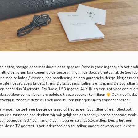
n nette, stevige doos met daarin deze speaker. Deze is goed ingepakt in het nod
altijd veilig aan kan komen op de bestemming. In de doos zit natuurlijk de Soundb
r mee te laden / voeden, een handleiding en een garantiefoldertje. Netjes is de
talen bevat, zoals Engels, Frans, Duits, Spaans, Italiaans en Japans! De Soundbar i
n heeft dus Bluetooth, FM-Radio, USB-ingang, AUX-IN en een slot voor een Mic
 dan voldoende manieren om geluid uit deze speaker te krijgen
Ook mooi is dat
wezig is, zodat je deze dus ook mooi buiten kunt gebruiken zonder snoeren!
r kregen we zelf een beetje de vraag of het nu een Soundbar of een Bleutooth
aan een soundbar, dan denken wij ook gelijk aan een redelijk breed apparaat, zoals
wolf Soundbar is 37,5cm lang, 6,5cm hoog en slechts 5,5cm diep. Dus is het een
een kleine TV neerzet is het inderdaad een soundbar, anders gewoon een lekkere