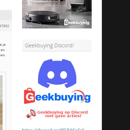
#7892
Geekbuying Discord!
t je
 en
 een