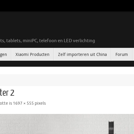
ts, tablets, miniPC, telefoon en LED verlichting
ngen
Xiaomi Producten
Zelf importeren uit China
Forum
ter 2
otte is
1697 × 555
pixels