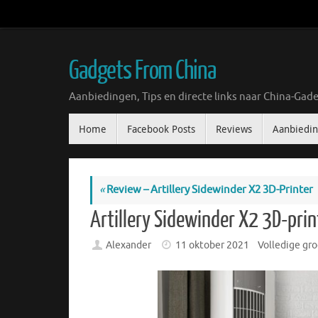
Ga
naar
de
inhoud
Gadgets From China
Aanbiedingen, Tips en directe links naar China-Gade
Ga
Home
Facebook Posts
Reviews
Aanbiedi
naar
de
inhoud
«
Review – Artillery Sidewinder X2 3D-Printer
Artillery Sidewinder X2 3D-prin
Alexander
11 oktober 2021
Volledige gro