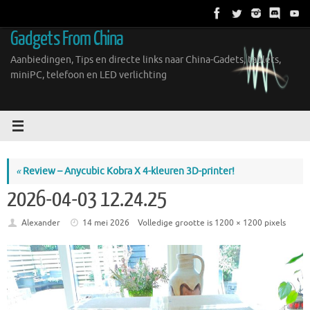
Ga
naar
Gadgets From China
de
inhoud
Aanbiedingen, Tips en directe links naar China-Gadets, tablets,
miniPC, telefoon en LED verlichting
«
Review – Anycubic Kobra X 4-kleuren 3D-printer!
2026-04-03 12.24.25
Alexander
14 mei 2026
Volledige grootte is
1200 × 1200
pixels