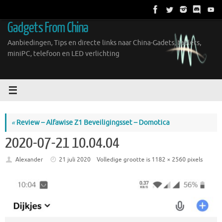
Ga
naar
Gadgets From China
de
inhoud
Aanbiedingen, Tips en directe links naar China-Gadets, tablets,
miniPC, telefoon en LED verlichting
«
Review – Alfawise Z1 Beveiligingsset – Domotica
2020-07-21 10.04.04
Alexander
21 juli 2020
Volledige grootte is
1182 × 2560
pixels