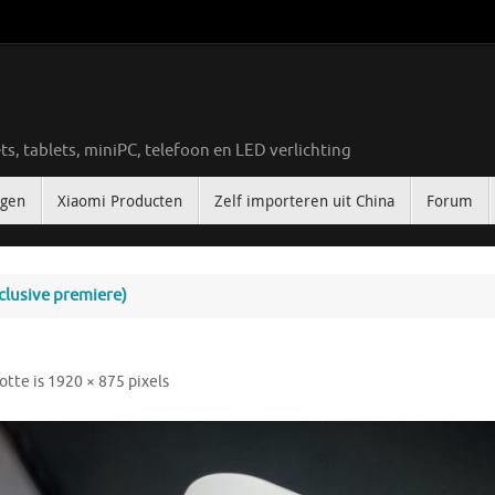
ts, tablets, miniPC, telefoon en LED verlichting
ngen
Xiaomi Producten
Zelf importeren uit China
Forum
lusive premiere)
otte is
1920 × 875
pixels