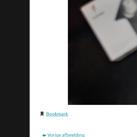
Bookmark
.
Vorige afbeelding