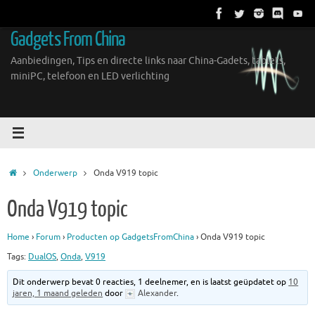
Ga
naar
Gadgets From China
de
inhoud
Aanbiedingen, Tips en directe links naar China-Gadets, tablets,
miniPC, telefoon en LED verlichting
Home
Onderwerp
Onda V919 topic
Onda V919 topic
Home
›
Forum
›
Producten op GadgetsFromChina
›
Onda V919 topic
Tags:
DualOS
,
Onda
,
V919
Dit onderwerp bevat 0 reacties, 1 deelnemer, en is laatst geüpdatet op
10
jaren, 1 maand geleden
door
Alexander
.