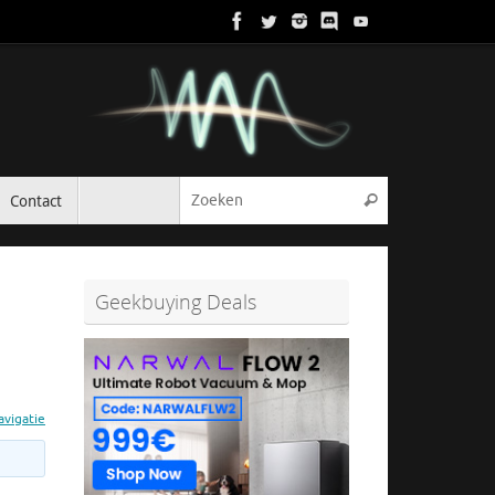
Zoeken naar:
Contact
Zoeken
Geekbuying Deals
avigatie