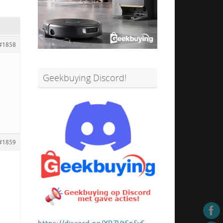
#1858
Geekbuying Discord!
#1859