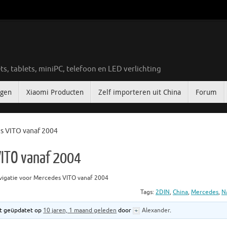
ts, tablets, miniPC, telefoon en LED verlichting
ngen
Xiaomi Producten
Zelf importeren uit China
Forum
s VITO vanaf 2004
VITO vanaf 2004
vigatie voor Mercedes VITO vanaf 2004
Tags:
2DIN
,
China
,
Mercedes
,
N
tst geüpdatet op
10 jaren, 1 maand geleden
door
Alexander
.