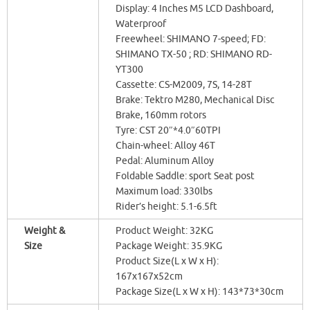
Display: 4 Inches M5 LCD Dashboard,
Waterproof
Freewheel: SHIMANO 7-speed; FD:
SHIMANO TX-50 ; RD: SHIMANO RD-
YT300
Cassette: CS-M2009, 7S, 14-28T
Brake: Tektro M280, Mechanical Disc
Brake, 160mm rotors
Tyre: CST 20″*4.0″60TPI
Chain-wheel: Alloy 46T
Pedal: Aluminum Alloy
Foldable Saddle: sport Seat post
Maximum load: 330lbs
Rider’s height: 5.1-6.5ft
Weight &
Product Weight: 32KG
Size
Package Weight: 35.9KG
Product Size(L x W x H):
167x167x52cm
Package Size(L x W x H): 143*73*30cm