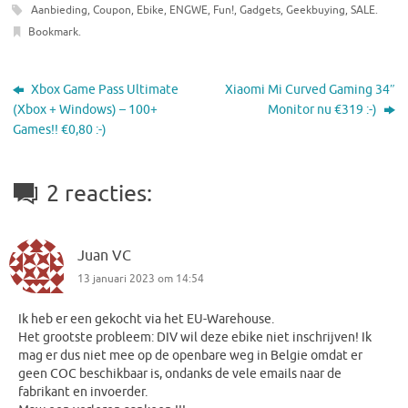
Aanbieding
,
Coupon
,
Ebike
,
ENGWE
,
Fun!
,
Gadgets
,
Geekbuying
,
SALE
.
Bookmark
.
Xbox Game Pass Ultimate
Xiaomi Mi Curved Gaming 34″
(Xbox + Windows) – 100+
Monitor nu €319 :-)
Games!! €0,80 :-)
2 reacties:
Juan VC
13 januari 2023 om 14:54
Ik heb er een gekocht via het EU-Warehouse.
Het grootste probleem: DIV wil deze ebike niet inschrijven! Ik
mag er dus niet mee op de openbare weg in Belgie omdat er
geen COC beschikbaar is, ondanks de vele emails naar de
fabrikant en invoerder.