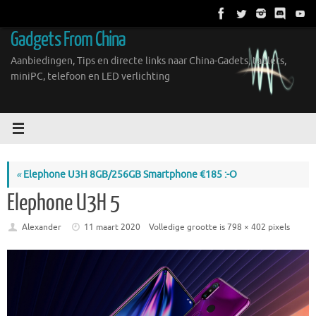
Ga
naar
Gadgets From China
de
inhoud
Aanbiedingen, Tips en directe links naar China-Gadets, tablets,
miniPC, telefoon en LED verlichting
«
Elephone U3H 8GB/256GB Smartphone €185 :-O
Elephone U3H 5
Alexander
11 maart 2020
Volledige grootte is
798 × 402
pixels