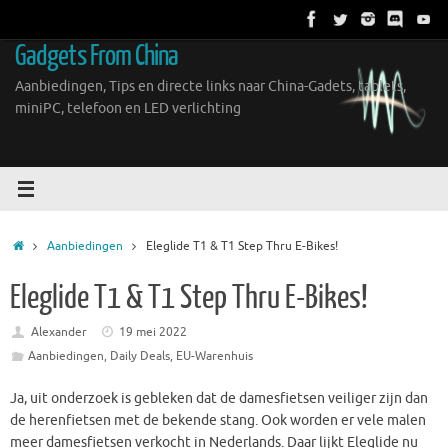
Ga
naar
Gadgets From China
de
inhoud
Aanbiedingen, Tips en directe links naar China-Gadets, tablets,
miniPC, telefoon en LED verlichting
Home
Aanbiedingen
Eleglide T1 & T1 Step Thru E-Bikes!
Eleglide T1 & T1 Step Thru E-Bikes!
Alexander
19 mei 2022
Aanbiedingen
,
Daily Deals
,
EU-Warenhuis
Ja, uit onderzoek is gebleken dat de damesfietsen veiliger zijn dan
de herenfietsen met de bekende stang. Ook worden er vele malen
meer damesfietsen verkocht in Nederlands. Daar lijkt Eleglide nu