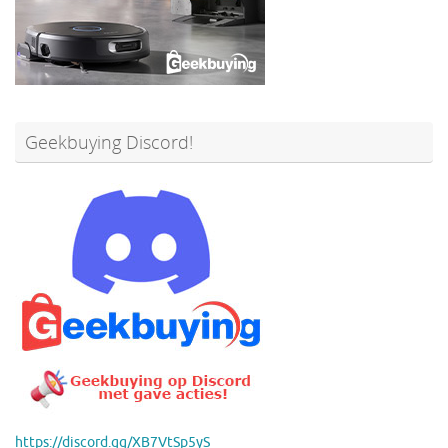
Geekbuying Discord!
https://discord.gg/XB7VtSp5yS