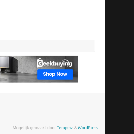
Mogelijk gemaakt door
Tempera
&
WordPress.