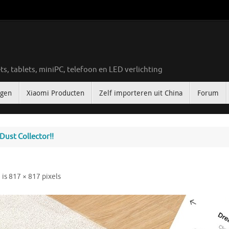
ts, tablets, miniPC, telefoon en LED verlichting
ngen
Xiaomi Producten
Zelf importeren uit China
Forum
ust Collector!!
 is
817 × 817
pixels