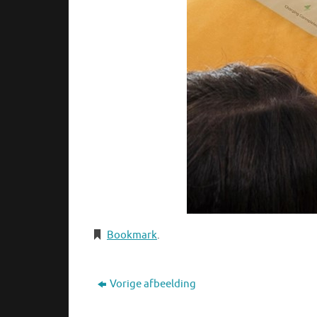
Bookmark
.
Vorige afbeelding