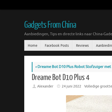
Ga
naar
de
inhoud
Gadgets From China
Aanbiedingen, Tips en directe links naar China-Gade
Ga
Home
Facebook Posts
Reviews
Aanbiedi
naar
de
inhoud
«
Dreame Bot D10 Plus Robot Stofzuiger met D
Dreame Bot D10 Plus 4
Alexander
24 juni 2022
Volledige grootte