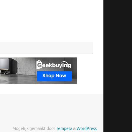
Mogelijk gemaakt door
Tempera
&
WordPress.