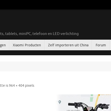
ts, tablets, miniPC, telefoon en LED verlichting
ngen
Xiaomi Producten
Zelf importeren uit China
Forum
tte is
964 × 404
pixels