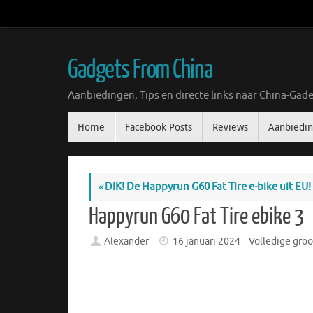
Ga
naar
de
inhoud
Gadgets From China
Aanbiedingen, Tips en directe links naar China-Gade
Ga
Home
Facebook Posts
Reviews
Aanbiedi
naar
de
inhoud
«
DIK! De Happyrun G60 Fat Tire e-bike uit EU!
Happyrun G60 Fat Tire ebike 3
Alexander
16 januari 2024
Volledige groo