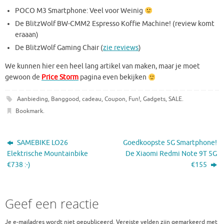
POCO M3 Smartphone: Veel voor Weinig
De BlitzWolf BW-CMM2 Espresso Koffie Machine! (review komt
eraaan)
De BlitzWolf Gaming Chair (
zie reviews
)
We kunnen hier een heel lang artikel van maken, maar je moet
gewoon de
Price Storm
pagina even bekijken
Aanbieding
,
Banggood
,
cadeau
,
Coupon
,
Fun!
,
Gadgets
,
SALE
.
Bookmark
.
SAMEBIKE LO26
Goedkoopste 5G Smartphone!
Elektrische Mountainbike
De Xiaomi Redmi Note 9T 5G
€738 :-)
€155
Geef een reactie
Je e-mailadres wordt niet gepubliceerd.
Vereiste velden zijn gemarkeerd met