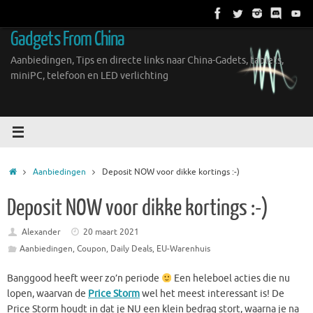
Ga
naar
Gadgets From China
de
inhoud
Aanbiedingen, Tips en directe links naar China-Gadets, tablets,
miniPC, telefoon en LED verlichting
Home
Aanbiedingen
Deposit NOW voor dikke kortings :-)
Deposit NOW voor dikke kortings :-)
Alexander
20 maart 2021
Aanbiedingen
,
Coupon
,
Daily Deals
,
EU-Warenhuis
Banggood heeft weer zo’n periode
Een heleboel acties die nu
lopen, waarvan de
Price Storm
wel het meest interessant is! De
Price Storm houdt in dat je NU een klein bedrag stort, waarna je na