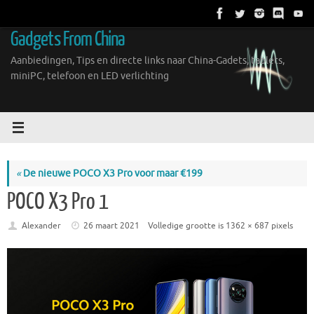
Ga
naar
Gadgets From China
de
inhoud
Aanbiedingen, Tips en directe links naar China-Gadets, tablets,
miniPC, telefoon en LED verlichting
«
De nieuwe POCO X3 Pro voor maar €199
POCO X3 Pro 1
Alexander
26 maart 2021
Volledige grootte is
1362 × 687
pixels