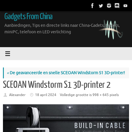
Ga
naar
Gadgets From China
de
inhoud
Aanbiedingen, Tips en directe links naar China-Gadets, tablets,
miniPC, telefoon en LED verlichting
«
De geavanceerde en snelle SCEOAN Windstorm S1 3D-printer!
SCEOAN Windstorm S1 3D-printer 2
Alexander
18 april 2024
Volledige grootte is
998 × 645
pixels