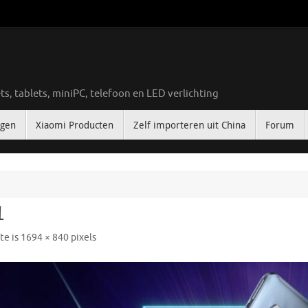
ts, tablets, miniPC, telefoon en LED verlichting
ngen
Xiaomi Producten
Zelf importeren uit China
Forum
1
te is
1694 × 840
pixels