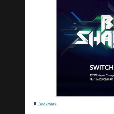
Bookmark
.