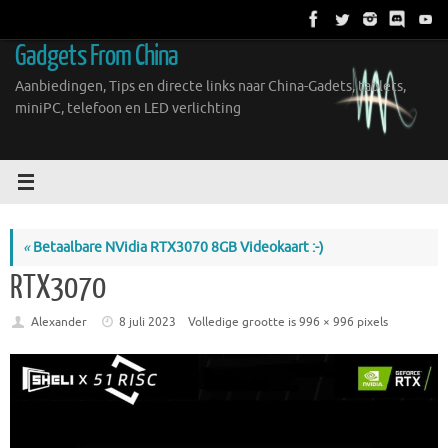
Ga
naar
Gadgets From China
de
inhoud
Aanbiedingen, Tips en directe links naar China-Gadets, tablets,
miniPC, telefoon en LED verlichting
«
Betaalbare NVidia RTX3070 8GB Videokaart :-)
RTX3070
Alexander
8 juli 2023
Volledige grootte is
996 × 996
pixels