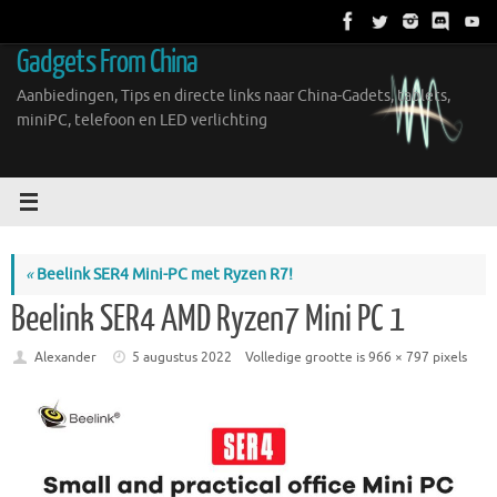
Ga
naar
Gadgets From China
de
inhoud
Aanbiedingen, Tips en directe links naar China-Gadets, tablets,
miniPC, telefoon en LED verlichting
«
Beelink SER4 Mini-PC met Ryzen R7!
Beelink SER4 AMD Ryzen7 Mini PC 1
Alexander
5 augustus 2022
Volledige grootte is
966 × 797
pixels