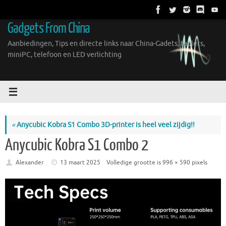
Ga
naar
Gadgets From China
de
inhoud
Aanbiedingen, Tips en directe links naar China-Gadets, tablets,
miniPC, telefoon en LED verlichting
«
Anycubic Kobra S1 Combo 3D-printer is heel veel zijdig!!
Anycubic Kobra S1 Combo 2
Alexander
13 maart 2025
Volledige grootte is
996 × 590
pixels