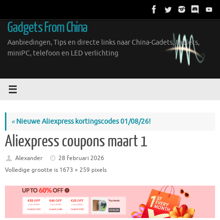
Ga
naar
Gadgets From China
de
inhoud
Aanbiedingen, Tips en directe links naar China-Gadets, tablets,
miniPC, telefoon en LED verlichting
«
Nieuwe Aliexpress kortingscodes 01/08/26!
Aliexpress coupons maart 1
Alexander
28 februari 2026
Volledige grootte is
1673 × 259
pixels