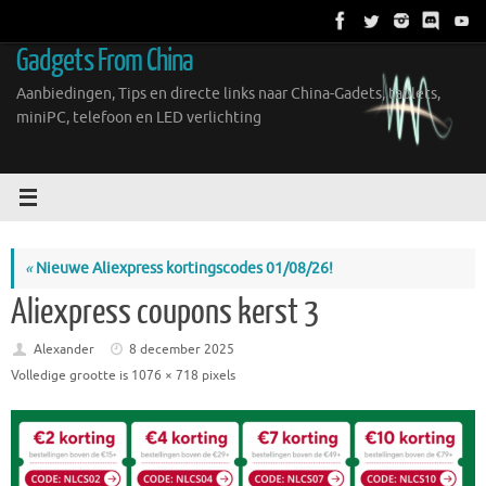
Ga
naar
Gadgets From China
de
inhoud
Aanbiedingen, Tips en directe links naar China-Gadets, tablets,
miniPC, telefoon en LED verlichting
«
Nieuwe Aliexpress kortingscodes 01/08/26!
Aliexpress coupons kerst 3
Alexander
8 december 2025
Volledige grootte is
1076 × 718
pixels