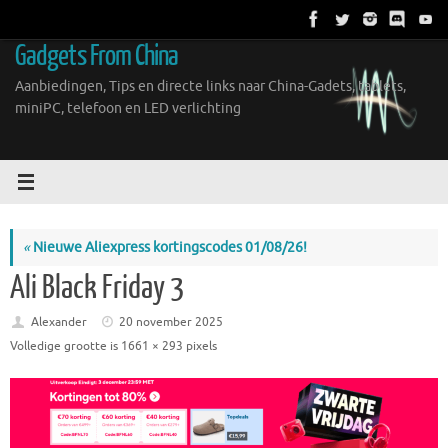
Ga
naar
Gadgets From China
de
inhoud
Aanbiedingen, Tips en directe links naar China-Gadets, tablets,
miniPC, telefoon en LED verlichting
«
Nieuwe Aliexpress kortingscodes 01/08/26!
Ali Black Friday 3
Alexander
20 november 2025
Volledige grootte is
1661 × 293
pixels