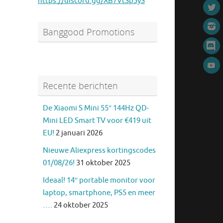
https://discord.gg/XB7VtSp5yS
Banggood Promotions
Recente berichten
De Xiaomi S Mini 55″ 144Hz QD-
Mini LED Smart TV voor €419 uit
EU!
2 januari 2026
Nieuwe Aliexpress kortingscodes
01/08/26!
31 oktober 2025
Ideaal! 14″ portable monitor voor
laptop, smartphone, PS5 en meer
….
24 oktober 2025