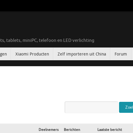
ts, tablets, miniPC, telefoon en LED verlichting
ngen
Xiaomi Producten
Zelf importeren uit China
Forum
Deelnemers
Berichten
Laatste bericht