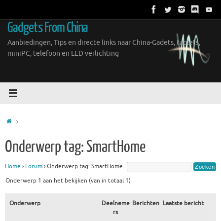
Ga
naar
Gadgets From China
de
inhoud
Aanbiedingen, Tips en directe links naar China-Gadets, tablets,
miniPC, telefoon en LED verlichting
Home
Onderwerp tag: SmartHome
Home
›
Forum
›
Onderwerp tag: SmartHome
Onderwerp 1 aan het bekijken (van in totaal 1)
Onderwerp
Deelneme
Berichten
Laatste bericht
rs