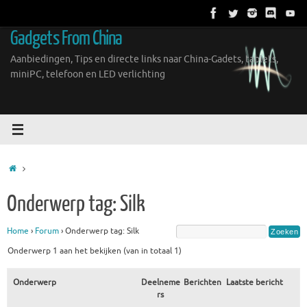
Ga
naar
Gadgets From China
de
inhoud
Aanbiedingen, Tips en directe links naar China-Gadets, tablets,
miniPC, telefoon en LED verlichting
Home
Onderwerp tag: Silk
Home
›
Forum
›
Onderwerp tag: Silk
Onderwerp 1 aan het bekijken (van in totaal 1)
Onderwerp
Deelneme
Berichten
Laatste bericht
rs