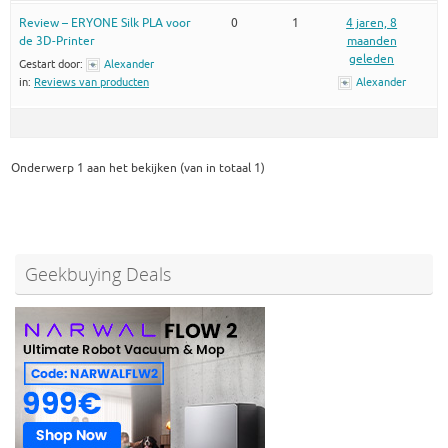
Review – ERYONE Silk PLA voor
0
1
4 jaren, 8
de 3D-Printer
maanden
geleden
Gestart door:
Alexander
in:
Reviews van producten
Alexander
Onderwerp 1 aan het bekijken (van in totaal 1)
Geekbuying Deals