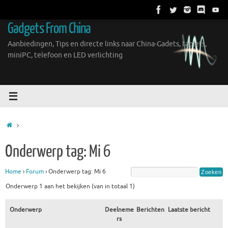
Ga
naar
Gadgets From China
de
inhoud
Aanbiedingen, Tips en directe links naar China-Gadets, tablets,
miniPC, telefoon en LED verlichting
Home
Onderwerp tag: Mi 6
Home
›
Forum
›
Onderwerp tag: Mi 6
Onderwerp 1 aan het bekijken (van in totaal 1)
Onderwerp
Deelneme
Berichten
Laatste bericht
rs