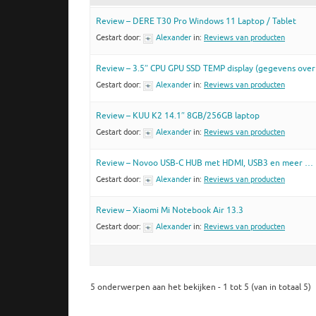
Review – DERE T30 Pro Windows 11 Laptop / Tablet
Gestart door:
Alexander
in:
Reviews van producten
Review – 3.5″ CPU GPU SSD TEMP display (gegevens over
Gestart door:
Alexander
in:
Reviews van producten
Review – KUU K2 14.1″ 8GB/256GB laptop
Gestart door:
Alexander
in:
Reviews van producten
Review – Novoo USB-C HUB met HDMI, USB3 en meer …
Gestart door:
Alexander
in:
Reviews van producten
Review – Xiaomi Mi Notebook Air 13.3
Gestart door:
Alexander
in:
Reviews van producten
5 onderwerpen aan het bekijken - 1 tot 5 (van in totaal 5)