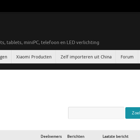
ts, tablets, miniPC, telefoon en LED verlichting
ngen
Xiaomi Producten
Zelf importeren uit China
Forum
Deelnemers
Berichten
Laatste bericht