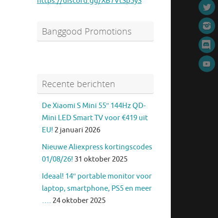
https://discord.gg/XB7VtSp5yS
Banggood Promotions
Recente berichten
De Xiaomi S Mini 55″ 144Hz QD-
Mini LED Smart TV voor €419 uit
EU!
2 januari 2026
Nieuwe Aliexpress kortingscodes
01/08/26!
31 oktober 2025
Ideaal! 14″ portable monitor voor
laptop, smartphone, PS5 en meer
….
24 oktober 2025