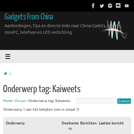
Ga
naar
Gadgets From China
de
inhoud
Aanbiedingen, Tips en directe links naar China-Gadets, tablets,
miniPC, telefoon en LED verlichting
Home
Onderwerp tag: Kaiweets
Home
›
Forum
›
Onderwerp tag: Kaiweets
Onderwerp 1 aan het bekijken (van in totaal 1)
Onderwerp
Deelneme
Berichten
Laatste bericht
rs