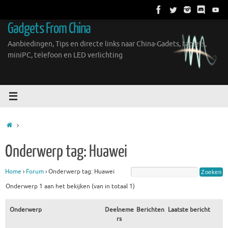
Ga
naar
Gadgets From China
de
inhoud
Aanbiedingen, Tips en directe links naar China-Gadets, tablets,
miniPC, telefoon en LED verlichting
Home
Onderwerp tag: Huawei
Home
›
Forum
›
Onderwerp tag: Huawei
Onderwerp 1 aan het bekijken (van in totaal 1)
Onderwerp
Deelneme
Berichten
Laatste bericht
rs