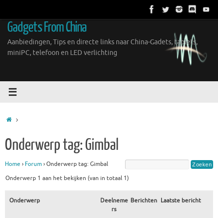
Ga
naar
Gadgets From China
de
inhoud
Aanbiedingen, Tips en directe links naar China-Gadets, tablets,
miniPC, telefoon en LED verlichting
Home
Onderwerp tag: Gimbal
Home
›
Forum
›
Onderwerp tag: Gimbal
Onderwerp 1 aan het bekijken (van in totaal 1)
Onderwerp
Deelneme
Berichten
Laatste bericht
rs