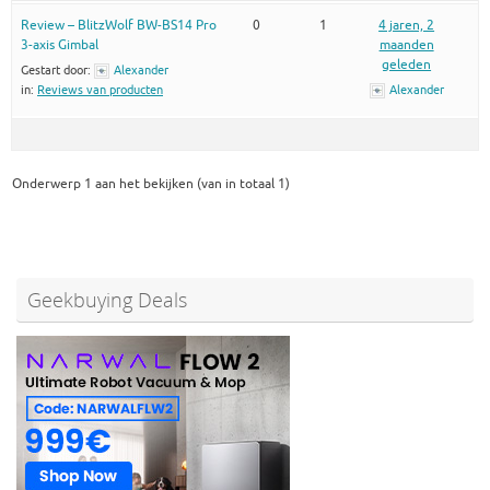
Review – BlitzWolf BW-BS14 Pro
0
1
4 jaren, 2
3-axis Gimbal
maanden
geleden
Gestart door:
Alexander
in:
Reviews van producten
Alexander
Onderwerp 1 aan het bekijken (van in totaal 1)
Geekbuying Deals