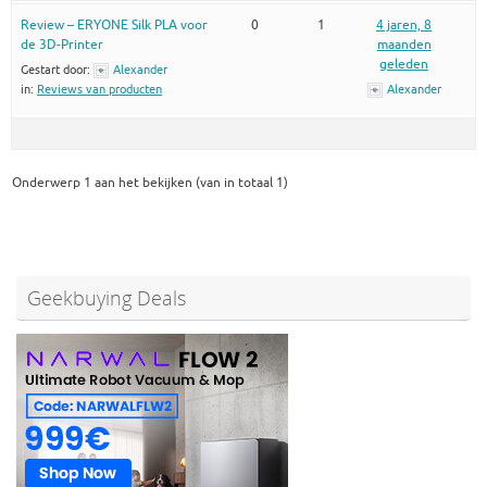
Review – ERYONE Silk PLA voor
0
1
4 jaren, 8
de 3D-Printer
maanden
geleden
Gestart door:
Alexander
in:
Reviews van producten
Alexander
Onderwerp 1 aan het bekijken (van in totaal 1)
Geekbuying Deals