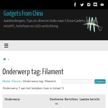
Ga
naar
Gadgets From China
de
inhoud
Aanbiedingen, Tips en directe links naar China-Gadets, tablets,
miniPC, telefoon en LED verlichting
Home
Onderwerp tag: Filament
Home
›
Forum
›
Onderwerp tag: Filament
Onderwerp 1 aan het bekijken (van in totaal 1)
Onderwerp
Deelneme
Berichten
Laatste bericht
rs