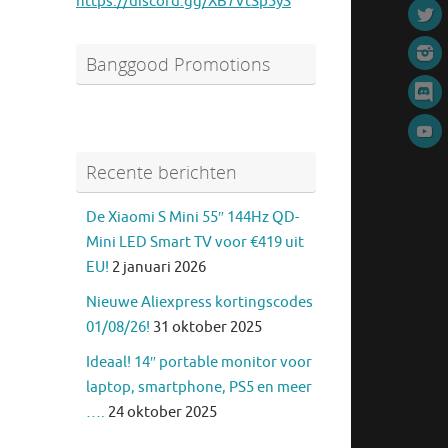
https://discord.gg/XB7VtSp5yS
Banggood Promotions
Recente berichten
De Xiaomi S Mini 55″ 144Hz QD-
Mini LED Smart TV voor €419 uit
EU!
2 januari 2026
Nieuwe Aliexpress kortingscodes
01/08/26!
31 oktober 2025
Ideaal! 14″ portable monitor voor
laptop, smartphone, PS5 en meer
….
24 oktober 2025