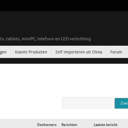
ts, tablets, miniPC, telefoon en LED verlichting
ngen
Xiaomi Producten
Zelf importeren uit China
Forum
Deelnemers
Berichten
Laatste bericht